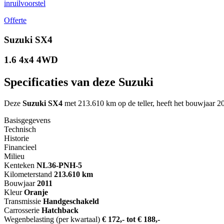
inruilvoorstel
Offerte
Suzuki SX4
1.6 4x4 4WD
Specificaties van deze Suzuki
Deze
Suzuki SX4
met 213.610 km op de teller, heeft het bouwjaar 2
Basisgegevens
Technisch
Historie
Financieel
Milieu
Kenteken
NL
36-PNH-5
Kilometerstand
213.610 km
Bouwjaar
2011
Kleur
Oranje
Transmissie
Handgeschakeld
Carrosserie
Hatchback
Wegenbelasting (per kwartaal)
€ 172,- tot € 188,-