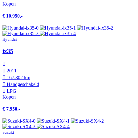
Kopen
€ 10.950,-
Hyundai
ix35
2011
167.802 km
Hand­geschakeld
LPG
Kopen
€ 7.950,-
Suzuki