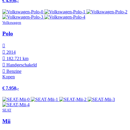
€ 4.950,-
Volkswagen
Polo
2014
182.721 km
Hand­geschakeld
Benzine
Kopen
€ 7.950,-
SEAT
Mii