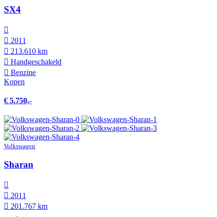
SX4
2011
213.610 km
Hand­geschakeld
Benzine
Kopen
€ 5.750,-
Volkswagen
Sharan
2011
201.767 km