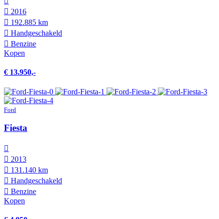
2016
192.885 km
Hand­geschakeld
Benzine
Kopen
€ 13.950,-
Ford
Fiesta
2013
131.140 km
Hand­geschakeld
Benzine
Kopen