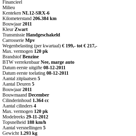
Financieel
Milieu
Kenteken
NL
12-SRX-6
Kilometerstand
206.384 km
Bouwjaar
2011
Kleur
Zwart
Transmissie
Handgeschakeld
Carrosserie
Mpv
Wegenbelasting (per kwartaal)
€ 199,- tot € 217,-
Max. vermogen
120 pk
Brandstof
Benzine
BTW verrekenbaar
Nee, marge auto
Datum eerste uitgifte
08-12-2011
Datum eerste toelating
08-12-2011
Aantal zitplaatsen
5
Aantal Deuren
5
Bouwjaar
2011
Bouwmaand
December
Cilinderinhoud
1.364 cc
Aantal cilinders
4
Max. vermogen
120 pk
Modelreeks
29-11-2012
Topsnelheid
188 km/h
Aantal versnellingen
5
Gewicht
1.293 kg