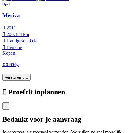
Opel
Meriva
2011
206.384 km
Hand­geschakeld
Benzine
Kopen
€ 3.950,-
Versturen
Proefrit inplannen
Bedankt voor je aanvraag
Je aanvraag is succesvol verzonden. We zullen zo snel mogelijk