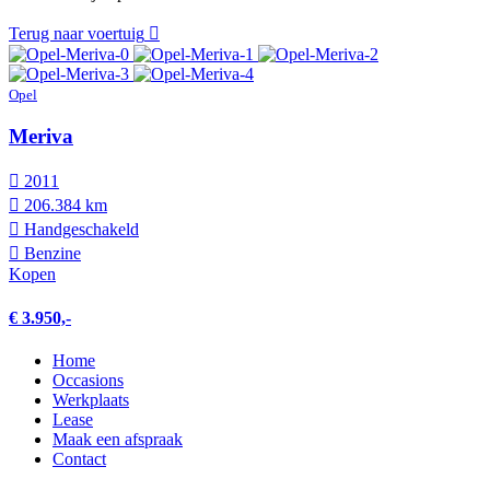
Terug naar voertuig
Opel
Meriva
2011
206.384 km
Hand­geschakeld
Benzine
Kopen
€ 3.950,-
Home
Occasions
Werkplaats
Lease
Maak een afspraak
Contact