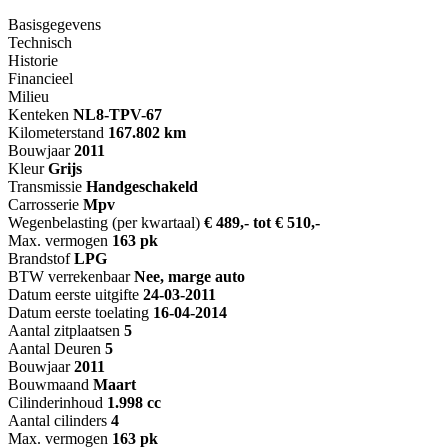
Basisgegevens
Technisch
Historie
Financieel
Milieu
Kenteken
NL
8-TPV-67
Kilometerstand
167.802 km
Bouwjaar
2011
Kleur
Grijs
Transmissie
Handgeschakeld
Carrosserie
Mpv
Wegenbelasting (per kwartaal)
€ 489,- tot € 510,-
Max. vermogen
163 pk
Brandstof
LPG
BTW verrekenbaar
Nee, marge auto
Datum eerste uitgifte
24-03-2011
Datum eerste toelating
16-04-2014
Aantal zitplaatsen
5
Aantal Deuren
5
Bouwjaar
2011
Bouwmaand
Maart
Cilinderinhoud
1.998 cc
Aantal cilinders
4
Max. vermogen
163 pk