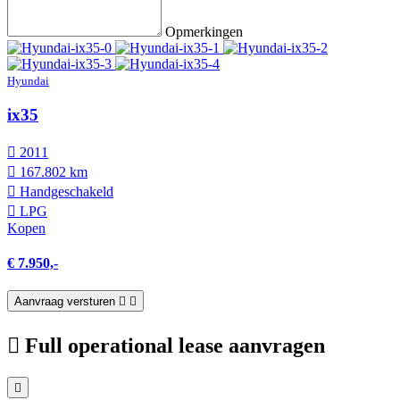
Opmerkingen
Hyundai
ix35
2011
167.802 km
Hand­geschakeld
LPG
Kopen
€ 7.950,-
Aanvraag versturen
Full operational lease aanvragen