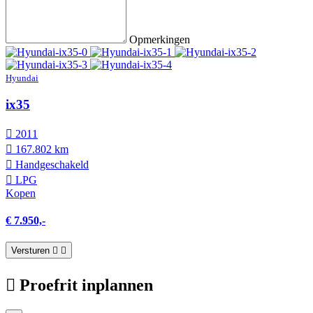
Opmerkingen
Hyundai
ix35
2011
167.802 km
Hand­geschakeld
LPG
Kopen
€ 7.950,-
Versturen
Proefrit inplannen