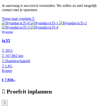
Je aanvraag is succesvol verzonden. We zullen zo snel mogelijk
contact met je opnemen.
Terug naar voertuig
Hyundai
ix35
2011
167.802 km
Hand­geschakeld
LPG
Kopen
€ 7.950,-
Proefrit inplannen